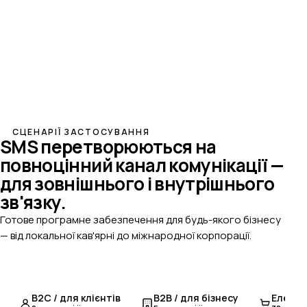
СЦЕНАРІЇ ЗАСТОСУВАННЯ
SMS перетворюються на
повноцінний канал комунікації
—
для зовнішнього і внутрішнього
зв'язку.
Готове програмне забезпечення для будь-якого бізнесу
— від локальної кав'ярні до міжнародної корпорації.
B2C / для клієнтів
B2B / для бізнесу
Електр