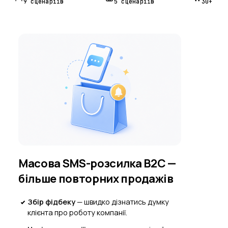
9 сценаріїв
5 сценаріїв
30+ CRM
Масова SMS-розсилка B2C —
більше повторних продажів
Збір фідбеку
—
швидко дізнатись думку
клієнта про роботу компанії.