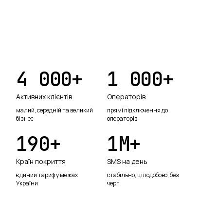
4 000
+
1 000
+
Активних клієнтів
Операторів
малий, середній та великий
прямі підключення до
бізнес
операторів
190
+
1
М+
Країн покриття
SMS на день
єдиний тариф у межах
стабільно, цілодобово, без
України
черг