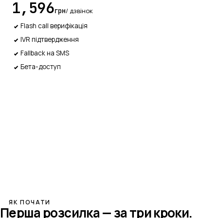
1,596
грн
/ дзвінок
Flash call верифікація
IVR підтвердження
Fallback на SMS
Бета-доступ
Заявка
ЯК ПОЧАТИ
Перша розсилка — за три кроки.