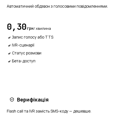
Автоматичний обдзвон з голосовими повідомленнями.
0,30
грн
/ хвилина
Запис голосу або TTS
IVR-сценарії
Статус розмови
Бета-доступ
Заявка
Верифікація
Flash call та IVR замість SMS-коду — дешевше.