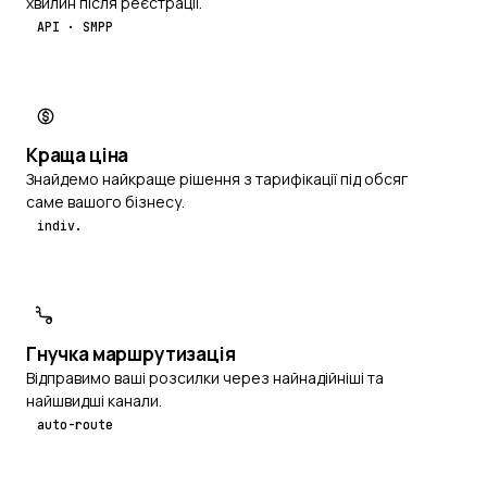
хвилин після реєстрації.
API · SMPP
Краща ціна
Знайдемо найкраще рішення з тарифікації під обсяг
саме вашого бізнесу.
indiv.
Гнучка маршрутизація
Відправимо ваші розсилки через найнадійніші та
найшвидші канали.
auto-route