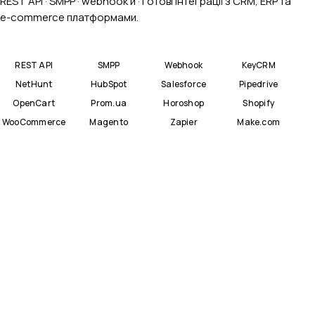
REST API · SMPP · webhook'и · готові інтеграції з CRM, ERP та
e-commerce платформами.
REST API
SMPP
Webhook
KeyCRM
NetHunt
HubSpot
Salesforce
Pipedrive
OpenCart
Prom.ua
Horoshop
Shopify
WooCommerce
Magento
Zapier
Make.com