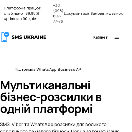
+38
Платформа працює
(098)
стабільно · 99.98%
Документація
Замовити дзвінок
807-
uptime за 90 днів
77-76
Кабінет
Підтримка WhatsApp Business API
NEW
Мультиканальні
бізнес-розсилки
в
одній платформі
SMS, Viber та WhatsApp розсилки для великого,
середнього та малого бізнесу. Повна автоматизація,