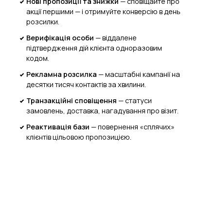
Нові пропозиції та знижки
—
сповіщайте про
акції першими — і отримуйте конверсію в день
розсилки.
Верифікація особи
—
віддалене
підтвердження дій клієнта одноразовим
кодом.
Рекламна розсилка
—
масштабні кампанії на
десятки тисяч контактів за хвилини.
Транзакційні сповіщення
—
статуси
замовлень, доставка, нагадування про візит.
Реактивація бази
—
повернення «сплячих»
клієнтів цільовою пропозицією.
Підключитися